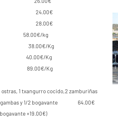
idades) 26.00€
unidades) 24.00€
unidades) 28.00€
.00€/kg
e mar) 38.00€/Kg
 40.00€/Kg
 89.00€/Kg
2 ostras, 1 txangurro cocido,2 zamburiñas
s y 1/2 bogavante 64.00€
gavante +19.00€)