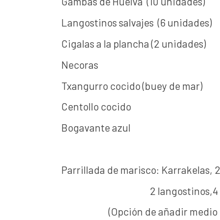
Gambas de Huelva (10 un
Langostinos salvajes (6 
Cigalas a la plancha (2 
Necoras 58
Txangurro cocido (buey d
Centollo cocido
Bogavante azul
Parrillada de marisco: Karrakelas, 
2 langostinos,4 gamba
(Opción de añadir medio bo