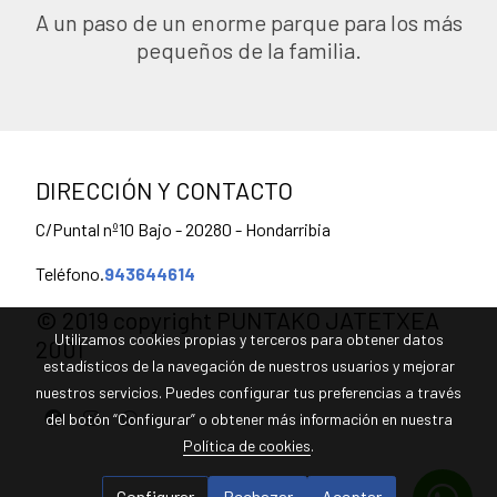
A un paso de un enorme parque para los más
pequeños de la familia.
DIRECCIÓN Y CONTACTO
C/Puntal nº10 Bajo - 20280 - Hondarribia
Teléfono.
943644614
© 2019 copyright PUNTAKO JATETXEA
Utilizamos cookies propias y terceros para obtener datos
2001
estadísticos de la navegación de nuestros usuarios y mejorar
nuestros servicios. Puedes configurar tus preferencias a través
del botón “Configurar” o obtener más información en nuestra
Política de cookies
.
Política de cookies
Gestión de cookies
Configurar
Rechazar
Aceptar